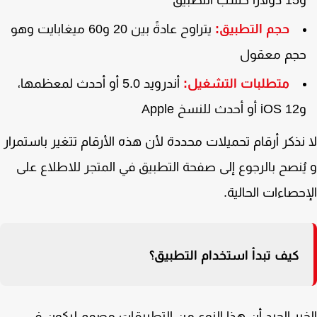
اراً حسب التطبيق
حجم التطبيق:
يتراوح عادةً بين 20 و60 ميغابايت وهو
جم معقول
متطلبات التشغيل:
أندرويد 5.0 أو أحدث لمعظمها،
و أحدث للنسخ Apple
نذكر أرقام تحميلات محددة لأن هذه الأرقام تتغير باستمرار
ُنصح بالرجوع إلى صفحة التطبيق في المتجر للاطلاع على
حصاءات الحالية.
كيف تبدأ استخدام التطبيق؟
بر الجيد أن هذا النوع من التطبيقات مصمم ليكون في