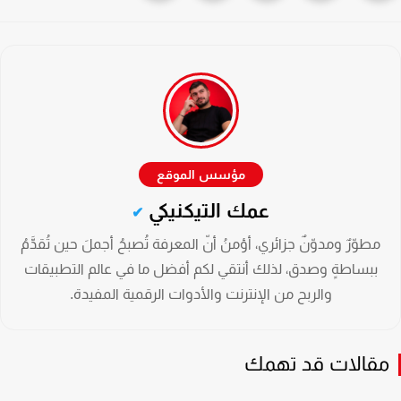
عمك التيكنيكي
مطوّرٌ ومدوّنٌ جزائري، أؤمنُ أنّ المعرفة تُصبحُ أجملَ حين تُقدَّمُ
ببساطةٍ وصدق، لذلك أنتقي لكم أفضل ما في عالم التطبيقات
والربح من الإنترنت والأدوات الرقمية المفيدة.
قالات قد تهمك