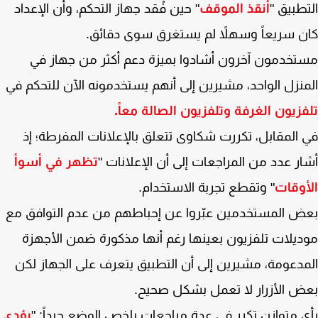
طبيق "
أنقذ الموقف
" حين فُقد جهاز التحكم، وأن الإعداد
 سريعاً وسهلاً لم يستغرق سوى دقائق.
خدمون آخرون أشادوا بميزة دعم أكثر من جهاز في
نزل الواحد، مشيرين إلى أنهم يستخدمونه الآن للتحكم في
زيون الغرفة وتلفزيون الصالة معاً.
المقابل، تكررت شكاوى تتعلق بالإعلانات المفرطة؛ إذ
ر عدد من المراجعات إلى أن الإعلانات "
تظهر في أسوأ
وقات
" وتقطع تجربة الاستخدام.
 المستخدمين عبّروا عن إحباطهم من عدم التوافق مع
يلات تلفزيون بعينها رغم أنها مذكورة ضمن الأجهزة
دعومة، مشيرين إلى أن التطبيق يتعرف على الجهاز لكن
 الأزرار لا تعمل بشكل صحيح.
 متوازن تكرر في عدة مراجعات يلخص الوضع جيداً: "
يؤدي