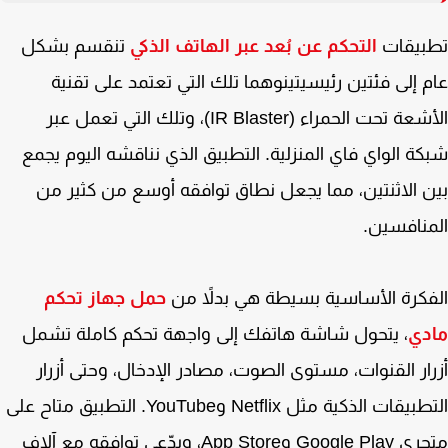
بيقات
التحكم عن بُعد عبر الهاتف الذكي
تنقسم بشكل
 إلى فئتين رئيسيتينوهما تلك التي تعتمد على تقنية
الأشعة تحت الحمراء (IR Blaster)، وتلك التي تعمل عبر
ة الواي فاي المنزلية. التطبيق الذي نناقشه اليوم يجمع
 الاثنتين، مما يجعل نطاق توافقه أوسع من كثير من
نافسين.
كرة الأساسية بسيطة هي بدلاً من
حمل جهاز تحكم
دي
، يتحول شاشة هاتفك إلى واجهة تحكم كاملة تشمل
ار القنوات، مستوى الصوت، مصادر الإدخال، وحتى أزرار
التطبيقات الذكية مثل Netflix وYouTube. التطبيق متاح على
متجري Google Play وApp Store، ويدّعي توافقه مع آلاف