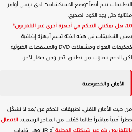
طبيقات تتيح أيضاً "وضع الاستكشاف" الذي يرسل أوامر
الية حتى يجد الكود الصحيح.
يون؟
 التطبيقات في هذه الفئة تدعم أجهزة إضافية
كمكيفات الهواء ومشغلات DVD والمسقطات الضوئية،
 الدعم يتفاوت من تطبيق لآخر ومن جهاز لآخر.
الأمان والخصوصية
حيث الأمان التقني، تطبيقات التحكم عن بُعد لا تشكّل
اً أمنياً مباشراً طالما حُمّلت من المتاجر الرسمية.
الاتصال
تلفزيون يتم عبر شبكتك المحلية
أو IR، وهي قنوات