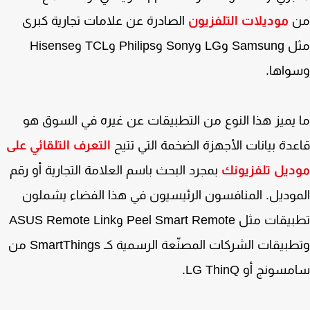
موديلات التلفزيون
الصادرة عن علامات تجارية كبرى
مثل Samsung وLG وSony وPhilips وTCL وHisense
واها.
يميز هذا النوع من التطبيقات عن غيره في السوق هو
دة بيانات الأجهزة الضخمة التي تتيح
التعرف التلقائي على
ديل تلفزيونك
بمجرد البحث باسم العلامة التجارية أو رقم
وديل. المنافسون الرئيسيون في هذا الفضاء يشملون
تطبيقات مثل Peel Smart Remote وASUS Remote Link
وتطبيقات الشركات المصنّعة الرسمية كـ SmartThings من
ونج أو LG ThinQ.