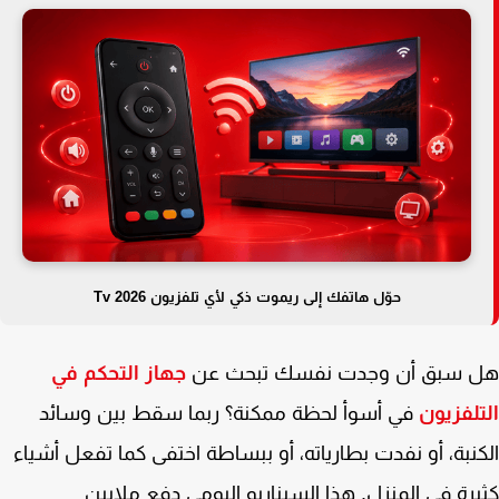
حوّل هاتفك إلى ريموت ذكي لأي تلفزيون 2026 Tv
 سبق أن وجدت نفسك تبحث عن
جهاز التحكم في
لفزيون
في أسوأ لحظة ممكنة؟ ربما سقط بين وسائد
نبة، أو نفدت بطارياته، أو ببساطة اختفى كما تفعل أشياء
رة في المنزل. هذا السيناريو اليومي دفع ملايين