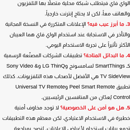
اي فاي فيتطلب شبكة محلية متصلاً بها التلفزيون
هاتف معاً، لكن لا يحتاج إنترنت خارجياً.
الإعلانات المتكررة في النسخة المجانية
تأخر في الاستجابة عند استخدام الواي فاي هما العيبان
كثر تأثيراً على تجربة الاستخدام اليومي.
تطبيقات الشركات المصنّعة الرسمية
كـ SmartThings لسامسونج وLG ThinQ وSony Video &
TV SideView هي الأفضل لأصحاب هذه التلفزيونات. كذلك
تطبيق Peel Smart Remote وUniversal TV Remote
ان من المنافسين الرئيسيين.
لا توجد مخاوف أمنية
رة في الاستخدام الاعتيادي، لكن معظم هذه التطبيقات
ع بيانات استخدام لأغراض الإعلانات. يُنصح بمراجعة