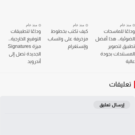
نذ عام
منذ عام
منذ عام
عًا للماسحات
كيف تكتب بخطوط
وداعًا لتطبيقات
وئية.. هذا أفضل
مزخرفة على واتساب
التوقيع الخارجية..
يق لتصوير
وإنستغرام
ميزة Signatures
ستندات بجودة
الجديدة تصل إلى
ية
أندرويد
عليقات
إرسال تعليق